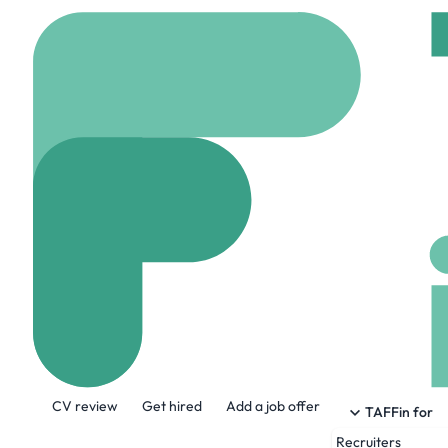
Home
Company
Puls
Pulstech
www.pulstech.co
2 
About the Company
CV review
Get hired
Add a job offer
Pulstech – Le Pouls de l’Innovation Tech
TAFFin for
Recruiters