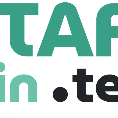
tech
Employees
nologique