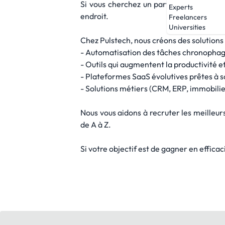
Si vous cherchez un partenaire capable 
Experts
endroit.
Freelancers
Universities
Chez Pulstech, nous créons des solutions
- Automatisation des tâches chronopha
- Outils qui augmentent la productivité et
- Plateformes SaaS évolutives prêtes à s
- Solutions métiers (CRM, ERP, immobili
Nous vous aidons à recruter les meilleurs
de A à Z.
Si votre objectif est de gagner en effica