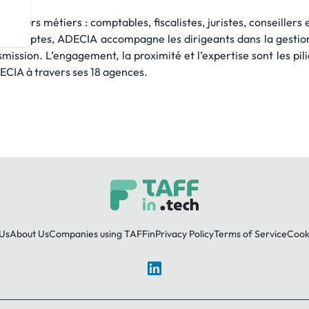
e leurs métiers : comptables, fiscalistes, juristes, conseillers 
 comptes, ADECIA accompagne les dirigeants dans la gestion d
mission. L’engagement, la proximité et l’expertise sont les pili
ECIA à travers ses 18 agences.
Us
About Us
Companies using TAFFin
Privacy Policy
Terms of Service
Cooki
LinkedIn
© 2026 TAFFin.Tech. All rights reserved.