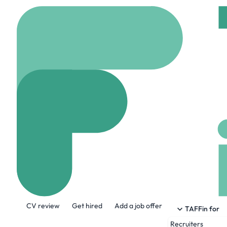
Home
Company
ADE
ADECIA
www.adecia.fr
321 
About the Company
CV review
Get hired
Add a job offer
Le groupe de conseil ADECIA, spécialisé
TAFFin for
de tous secteurs, dans le développement 
Recruiters