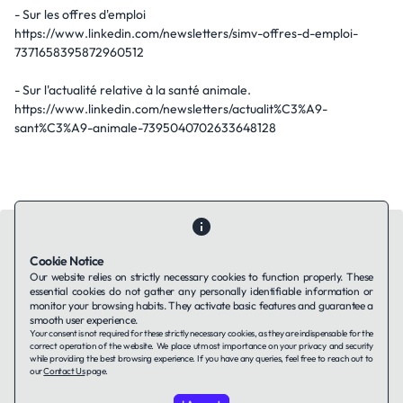
- Sur les offres d'emploi
https://www.linkedin.com/newsletters/simv-offres-d-emploi-
7371658395872960512
- Sur l'actualité relative à la santé animale.
https://www.linkedin.com/newsletters/actualit%C3%A9-
sant%C3%A9-animale-7395040702633648128
Cookie Notice
Our website relies on strictly necessary cookies to function properly. These
essential cookies do not gather any personally identifiable information or
Contact Us
About Us
Companies using TAFFin
Privacy Policy
monitor your browsing habits. They activate basic features and guarantee a
Terms of Service
Cookies Policy
smooth user experience.
Your consent is not required for these strictly necessary cookies, as they are indispensable for the
correct operation of the website. We place utmost importance on your privacy and security
while providing the best browsing experience. If you have any queries, feel free to reach out to
LinkedIn
our
Contact Us
page.