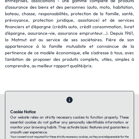
entreprises, associations - une gamme complète de produits
d'assurance des biens et des personnes (auto, moto, habitation,
bateau, chasse, responsabilités, protection de la famille, santé,
prévoyance, protection juridique, assistance) et de services
financiers et d'épargne (crédits auto, crédit consommation, livret
d'épargne, assurance-vie, assurance emprunteur...). Depuis 1961,
la Matmut est au service de ses sociétaires. Fière de son
appartenance à la famille mutualiste et convaincue de la
pertinence de ce modèle économique, elle s'adresse à tous, avec
l'ambition de proposer des produits complets, utiles, simples à
comprendre, au meilleur rapport qualité/prix.
Cookie Notice
Our website relies on strictly necessary cookies to function properly. These
essential cookies do not gather any personally identifiable information or
Contact Us
About Us
Companies using TAFFin
Privacy Policy
monitor your browsing habits. They activate basic features and guarantee a
Terms of Service
Cookies Policy
smooth user experience.
Your consent is not required for these strictly necessary cookies, as they are indispensable for the