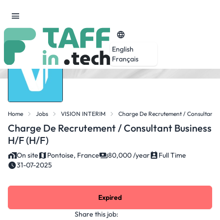
English
Français
Home
Jobs
VISION INTERIM
Charge De Recrutement / Consultant B
Charge De Recrutement / Consultant Business
H/F (H/F)
On site
Pontoise, France
80,000 /year
Full Time
31-07-2025
Expired
Share this job: