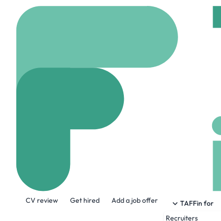
Home
Jobs
SavoirIA
Commercial(e)
On site
Beauvais, F
Share this job:
CV review
Get hired
Add a job offer
TAFFin for
Recruiters