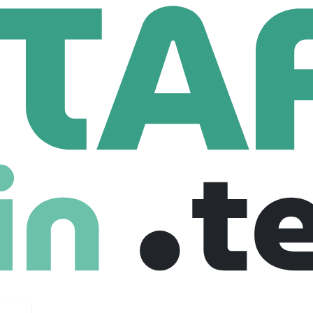
Commercial(e) BtoB - Organisme De Formation IA / Cybersécurité
 BtoB - Organisme De Formation IA / Cybe
rance
Full Time
24-07-2025