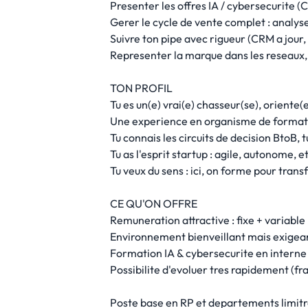
Presenter les offres IA / cybersecurite (C
Gerer le cycle de vente complet : analyse 
Suivre ton pipe avec rigueur (CRM a jour,
Representer la marque dans les reseaux,
TON PROFIL
Tu es un(e) vrai(e) chasseur(se), oriente(e
Une experience en organisme de formatio
Tu connais les circuits de decision BtoB
Tu as l'esprit startup : agile, autonome, e
Tu veux du sens : ici, on forme pour tran
CE QU'ON OFFRE
Remuneration attractive : fixe + variabl
Environnement bienveillant mais exigea
Formation IA & cybersecurite en interne 
Possibilite d'evoluer tres rapidement (fr
Poste base en RP et departements limitro