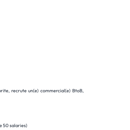
urite, recrute un(e) commercial(e) BtoB,
e 50 salaries)