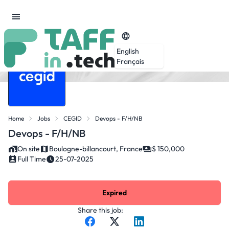
English
Français
Home
Jobs
CEGID
Devops - F/H/NB
Devops - F/H/NB
On site
Boulogne-billancourt, France
$ 150,000
Full Time
25-07-2025
Expired
Share this job: