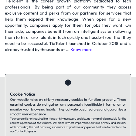
TieTalent is the career growth platform dedicated to tech
professionals. By being part of our community they access
exclusive content and perks from our partners for services that
help them expend their knowledge. When open for a new
opportunity, companies apply for them for jobs they want. On
their side, companies benefit from an intelligent system allowing
them to hire rare talents in tech quickly and hassle-free, that they
need to be successful. TieTalent launched in October 2018 and is
already trusted by thousands of ...
Know more
Cookie Notice
Our website relies on strictly necessary cookies to function properly. These
essential cookies do not gather any personally identifiable information or
Contact Us
About Us
Companies using TAFFin
Privacy Policy
monitor your browsing habits. They activate basic features and guarantee a
Terms of Service
Cookies Policy
smooth user experience.
Your consent is not required for these strictly necessary cookies, as they are indispensable for the
correct operation of the website. We place utmost importance on your privacy and security
while providing the best browsing experience. If you have any queries, feel free to reach out to
LinkedIn
our
Contact Us
page.