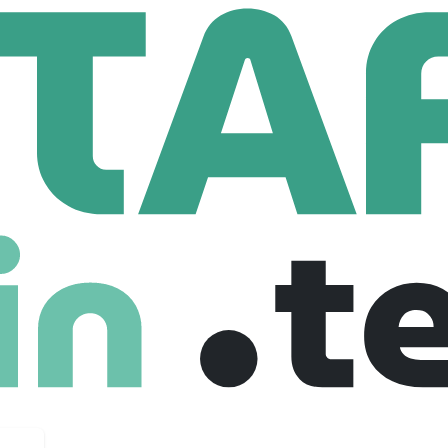
NGENIERIE
Ingenieur De Developpements De Logiciels Embarques F/H
Developpements De Logiciels Embarques F
ance
£ 36,000 /year
Full Time
01-08-2025