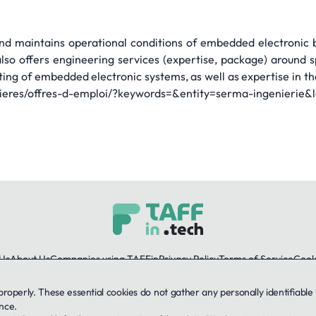
 maintains operational conditions of embedded electronic bo
o offers engineering services (expertise, package) around s
sting of embedded electronic systems, as well as expertise in th
rrieres/offres-d-emploi/?keywords=&entity=serma-ingenierie&
Us
About Us
Companies using TAFFin
Privacy Policy
Terms of Service
Cooki
 properly. These essential cookies do not gather any personally identifiab
LinkedIn
nce.