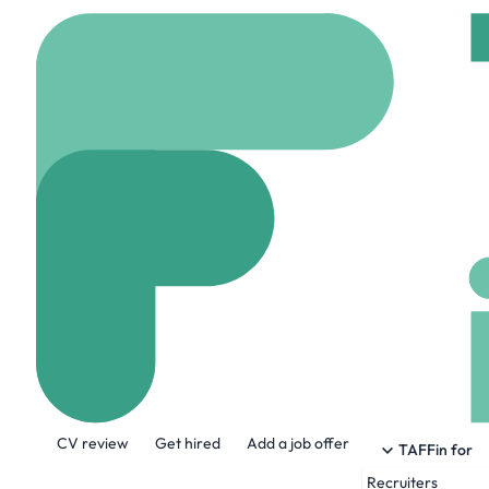
Home
Jobs
SERMA I
Ingenieur De 
On site
Toulouse, Fr
Share this job:
CV review
Get hired
Add a job offer
TAFFin for
Recruiters