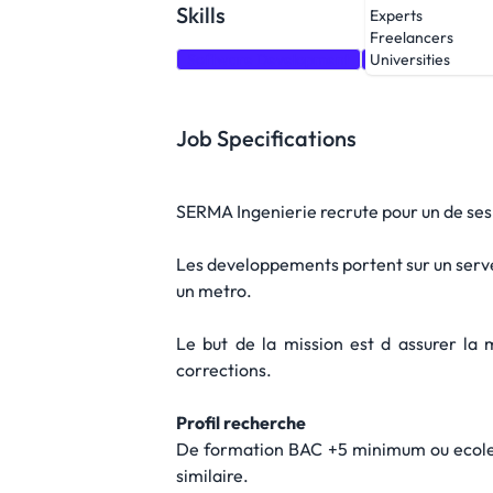
Skills
Experts
Freelancers
Software Development
C++
TCP/IP
Universities
Job Specifications
SERMA Ingenierie recrute pour un de ses 
Les developpements portent sur un serve
un metro.
Le but de la mission est d assurer la 
corrections.
Profil recherche
De formation BAC +5 minimum ou ecole d
similaire.