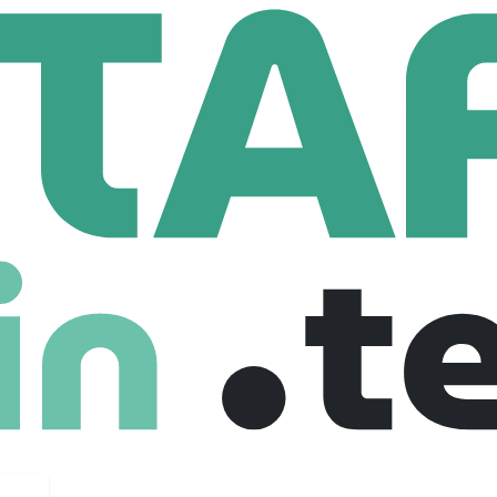
CONSULTING
Chef(fe) De Projet - Dijon F/H
ojet - Dijon F/H
e
Full Time
01-08-2025