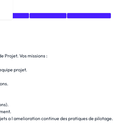
roblem-solving
Team Leadership
Project Management
e Projet. Vos missions :
equipe projet.
ions.
ons).
ement.
jets a l amelioration continue des pratiques de pilotage.