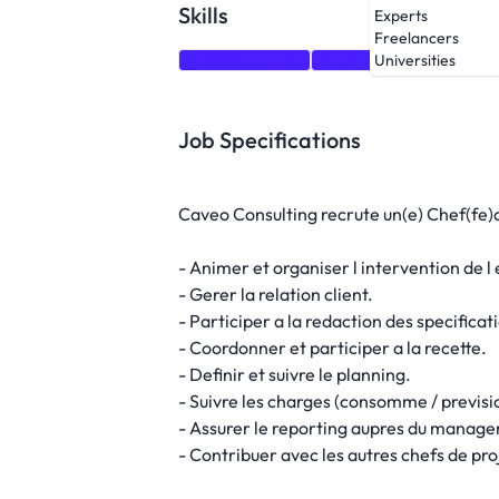
Skills
Experts
Freelancers
Communication
Agile methodologies
P
Universities
Job Specifications
Caveo Consulting recrute un(e) Chef(fe)d
- Animer et organiser l intervention de l 
- Gerer la relation client.
- Participer a la redaction des specificat
- Coordonner et participer a la recette.
- Definir et suivre le planning.
- Suivre les charges (consomme / previsi
- Assurer le reporting aupres du manag
- Contribuer avec les autres chefs de pro