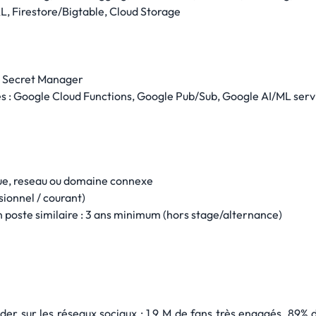
L, Firestore/Bigtable, Cloud Storage
CP Secret Manager
es : Google Cloud Functions, Google Pub/Sub, Google AI/ML serv
ue, reseau ou domaine connexe
sionnel / courant)
 poste similaire : 3 ans minimum (hors stage/alternance)
der sur les réseaux sociaux : 1,9 M de fans très engagés, 89% 