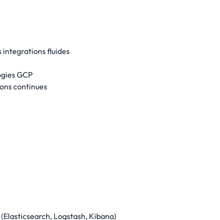
 integrations fluides
logies GCP
ions continues
 (Elasticsearch, Logstash, Kibana)