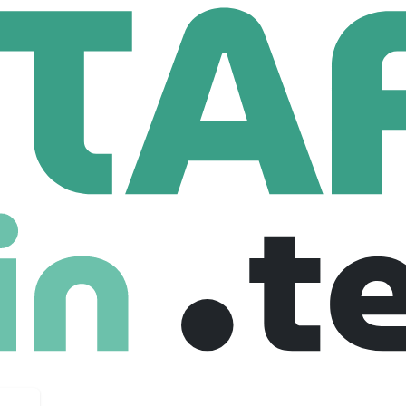
ENTIELLE)
Ingenieur Cloud GCP F/H
ud GCP F/H
ine, France
Full Time
01-08-2025