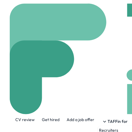
Home
Jobs
(CONFID
Ingenieur Clo
On site
Hauts-de-se
Share this job:
CV review
Get hired
Add a job offer
TAFFin for
Recruiters