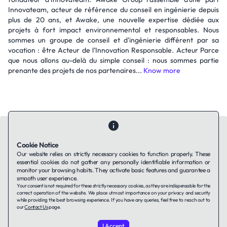
Innovateam, acteur de référence du conseil en ingénierie depuis
plus de 20 ans, et Awake, une nouvelle expertise dédiée aux
projets à fort impact environnemental et responsables. Nous
sommes un groupe de conseil et d'ingénierie différent par sa
vocation : être Acteur de l’Innovation Responsable. Acteur Parce
que nous allons au-delà du simple conseil : nous sommes partie
prenante des projets de nos partenaires...
Know more
Cookie Notice
Our website relies on strictly necessary cookies to function properly. These
essential cookies do not gather any personally identifiable information or
Contact Us
About Us
Companies using TAFFin
Privacy Policy
monitor your browsing habits. They activate basic features and guarantee a
Terms of Service
Cookies Policy
smooth user experience.
Your consent is not required for these strictly necessary cookies, as they are indispensable for the
correct operation of the website. We place utmost importance on your privacy and security
while providing the best browsing experience. If you have any queries, feel free to reach out to
LinkedIn
our
Contact Us
page.
I Accept