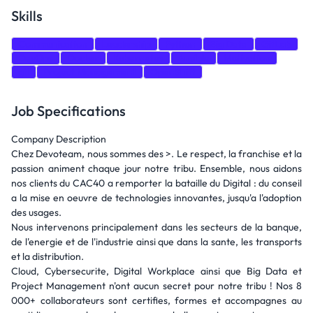
Skills
Communication
Leadership
Python
Big Data
GitLab
DevOps
Docker
Kubernetes
Ansible
Motivation
git
Project Management
OpenShift
Job Specifications
Company Description
Chez Devoteam, nous sommes des >. Le respect, la franchise et la
passion animent chaque jour notre tribu. Ensemble, nous aidons
nos clients du CAC40 a remporter la bataille du Digital : du conseil
a la mise en oeuvre de technologies innovantes, jusqu'a l'adoption
des usages.
Nous intervenons principalement dans les secteurs de la banque,
de l'energie et de l'industrie ainsi que dans la sante, les transports
et la distribution.
Cloud, Cybersecurite, Digital Workplace ainsi que Big Data et
Project Management n'ont aucun secret pour notre tribu ! Nos 8
000+ collaborateurs sont certifies, formes et accompagnes au