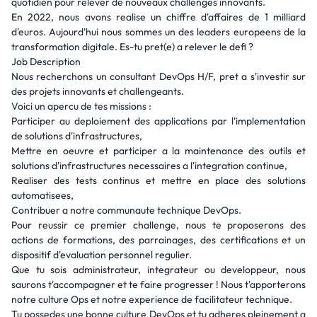
quotidien pour relever de nouveaux challenges innovants.
En 2022, nous avons realise un chiffre d'affaires de 1 milliard
d'euros. Aujourd'hui nous sommes un des leaders europeens de la
transformation digitale. Es-tu pret(e) a relever le defi ?
Job Description
Nous recherchons un consultant DevOps H/F, pret a s'investir sur
des projets innovants et challengeants.
Voici un apercu de tes missions :
Participer au deploiement des applications par l'implementation
de solutions d'infrastructures,
Mettre en oeuvre et participer a la maintenance des outils et
solutions d'infrastructures necessaires a l'integration continue,
Realiser des tests continus et mettre en place des solutions
automatisees,
Contribuer a notre communaute technique DevOps.
Pour reussir ce premier challenge, nous te proposerons des
actions de formations, des parrainages, des certifications et un
dispositif d'evaluation personnel regulier.
Que tu sois administrateur, integrateur ou developpeur, nous
saurons t'accompagner et te faire progresser ! Nous t'apporterons
notre culture Ops et notre experience de facilitateur technique.
Tu possedes une bonne culture DevOps et tu adheres pleinement a