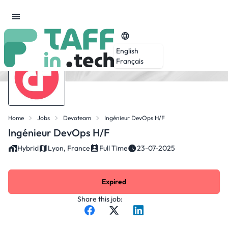
English
Français
Home
Jobs
Devoteam
Ingénieur DevOps H/F
Ingénieur DevOps H/F
Hybrid
Lyon, France
Full Time
23-07-2025
Expired
Share this job: