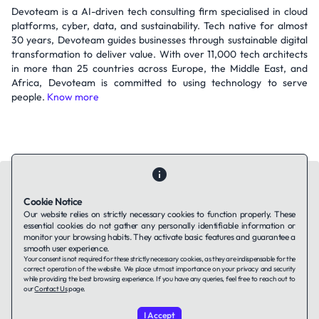
Devoteam is a AI-driven tech consulting firm specialised in cloud
platforms, cyber, data, and sustainability. Tech native for almost
30 years, Devoteam guides businesses through sustainable digital
transformation to deliver value. With over 11,000 tech architects
in more than 25 countries across Europe, the Middle East, and
Africa, Devoteam is committed to using technology to serve
people.
Know more
Cookie Notice
Our website relies on strictly necessary cookies to function properly. These
essential cookies do not gather any personally identifiable information or
Contact Us
About Us
Companies using TAFFin
Privacy Policy
monitor your browsing habits. They activate basic features and guarantee a
Terms of Service
Cookies Policy
smooth user experience.
Your consent is not required for these strictly necessary cookies, as they are indispensable for the
correct operation of the website. We place utmost importance on your privacy and security
while providing the best browsing experience. If you have any queries, feel free to reach out to
LinkedIn
our
Contact Us
page.
I Accept
© 2026 TAFFin.Tech. All rights reserved.