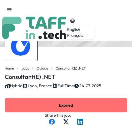
English
Français
Home
Jobs
Ouidou
Consultant(e) .NET
Consultant(e) .NET
Hybrid
Lyon, France
Full Time
24-07-2025
Expired
Share this job: