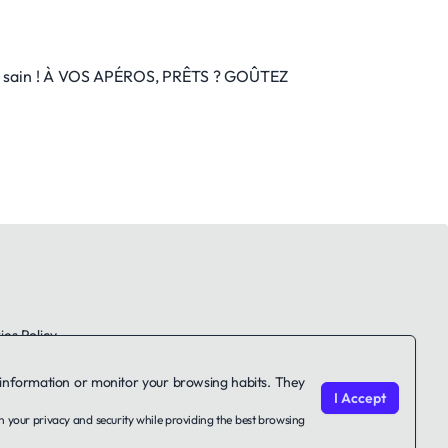
uper sain ! À VOS APÉROS, PRÊTS ? GOÛTEZ
es Policy
le information or monitor your browsing habits. They
I Accept
on your privacy and security while providing the best browsing