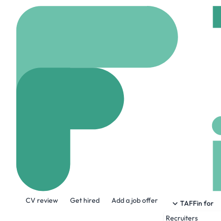
Home
Jobs
FERM FA
Stage Ingénie
On site
Regny, Fran
Share this job:
CV review
Get hired
Add a job offer
TAFFin for
Recruiters