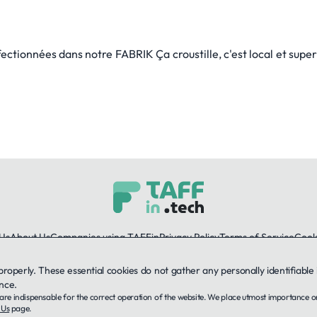
fectionnées dans notre FABRIK Ça croustille, c'est local et s
Us
About Us
Companies using TAFFin
Privacy Policy
Terms of Service
Cooki
 properly. These essential cookies do not gather any personally identifiab
LinkedIn
nce.
ey are indispensable for the correct operation of the website. We place utmost importance 
© 2026 TAFFin.Tech. All rights reserved.
 Us
page.