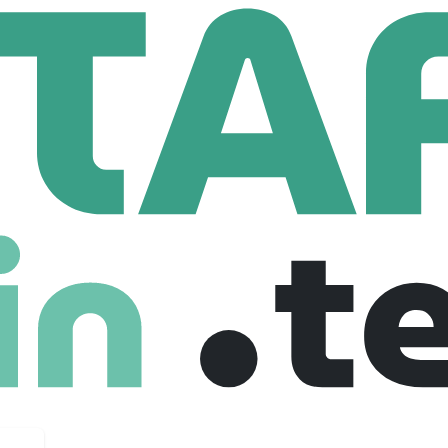
reative
Chef De Projet MOE F/H
t MOE F/H
nce
€ 60,000 /year
Full Time
30-09-2025