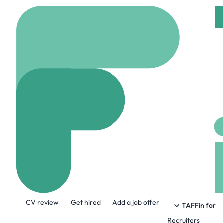
Home
Jobs
Groupe C
Chef De Proje
On site
Nantes, Fra
Share this job:
CV review
Get hired
Add a job offer
TAFFin for
Recruiters