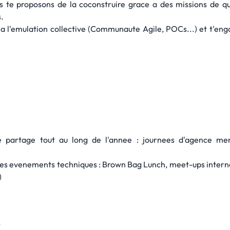
s te proposons de la coconstruire grace a des missions de qu
s.
r a l'emulation collective (Communaute Agile, POCs...) et t'en
artage tout au long de l'annee : journees d'agence mensu
s des evenements techniques : Brown Bag Lunch, meet-ups interne
)
?