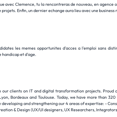
que avec Clemence, tu la rencontreras de nouveau, en agence o
e projets. Enfin, un dernier echange aura lieu avec une busines
idates les memes opportunites d'acces a l'emploi sans distinc
de handicap et d'age.
ur clients on IT and digital transformation projects. Proud o
, Lyon, Bordeaux and Toulouse. Today, we have more than 320 t
y developing and strengthening our 4 areas of expertise: - Con
ion & Design (UX/UI designers, UX Researchers, Integrators)