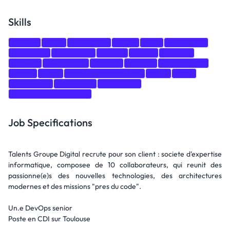
Skills
Python
Java
JavaScript
Kotlin
Rust
TypeScript
MongoDB
Cassandra
GitLab
CI/CD
DevOps
Docker
Kubernetes
Jenkins
Ansible
Architecture
Azure
AWS
JavaScript/TypeScript
.NET
GCP
Openstack
OpenShift
Terraform
Infrastructure as Code
Job Specifications
Talents Groupe Digital recrute pour son client : societe d'expertise
informatique, composee de 10 collaborateurs, qui reunit des
passionne(e)s des nouvelles technologies, des architectures
modernes et des missions "pres du code".
Un.e DevOps senior
Poste en CDI sur Toulouse