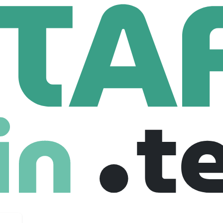
Ingénieur Chef De Projets Smart City Et Smart Building (H/F)
 De Projets Smart City Et Smart Building (
gonesse, France
€ 2,800 /month
Full Time
04-11-2025