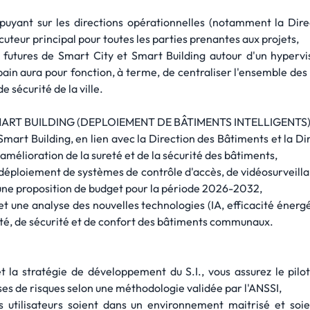
uyant sur les directions opérationnelles (notamment la Dire
ocuteur principal pour toutes les parties prenantes aux projets,
et futures de Smart City et Smart Building autour d'un hyperv
in aura pour fonction, à terme, de centraliser l'ensemble des o
e sécurité de la ville.
ART BUILDING (DEPLOIEMENT DE BÂTIMENTS INTELLIGENTS
Smart Building, en lien avec la Direction des Bâtiments et la Dire
amélioration de la sureté et de la sécurité des bâtiments,
déploiement de systèmes de contrôle d'accès, de vidéosurveillan
ne proposition de budget pour la période 2026-2032,
et une analyse des nouvelles technologies (IA, efficacité énergé
eté, de sécurité et de confort des bâtiments communaux.
et la stratégie de développement du S.I., vous assurez le pilo
ses de risques selon une méthodologie validée par l'ANSSI,
es utilisateurs soient dans un environnement maitrisé et soi