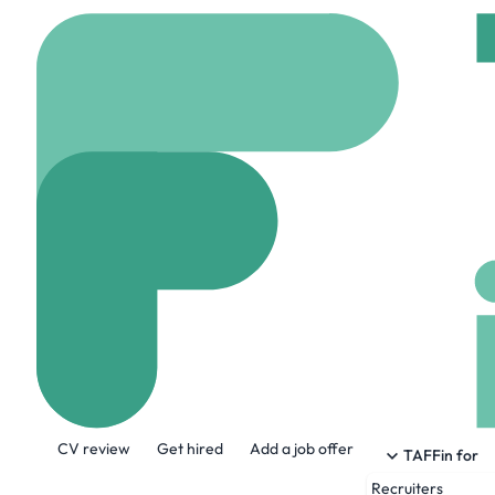
Home
Jobs
MAIRIE
Ingénieur Chef
On site
Garges les 
Share this job:
CV review
Get hired
Add a job offer
TAFFin for
Recruiters