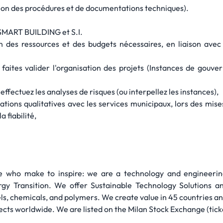
tion des procédures et de documentations techniques).
MART BUILDING et S.I.
ion des ressources et des budgets nécessaires, en liaison ave
t faites valider l'organisation des projets (Instances de gou
effectuez les analyses de risques (ou interpellez les instances),
fications qualitatives avec les services municipaux, lors des 
a fiabilité,
 who make to inspire: we are a technology and engineerin
rgy Transition. We offer Sustainable Technology Solutions a
fuels, chemicals, and polymers. We create value in 45 countries 
cts worldwide. We are listed on the Milan Stock Exchange (tic