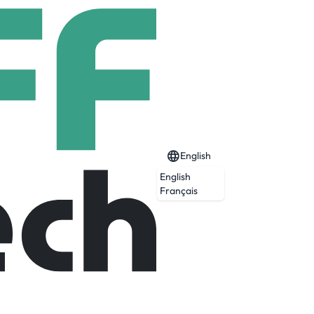
English
English
H/F)
Français
Expired