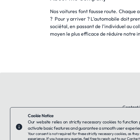
Nos voitures font fausse route. Chaque an
? Pour y arriver ? L’automobile doit pre
sociétal, en passant de l’individuel au co
moyen le plus efficace de réduire notre i
Contact 
Cookie Notice
Our website relies on strictly necessary cookies to function
activate basic features and guarantee a smooth user experie
Your consent is not required for these strictly necessary cookies, as th
experience. If you have any queries, feel free to reach out to our
Contact