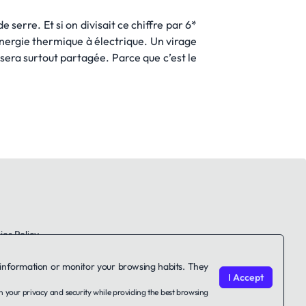
serre. Et si on divisait ce chiffre par 6*
énergie thermique à électrique. Un virage
e sera surtout partagée. Parce que c’est le
es Policy
le information or monitor your browsing habits. They
I Accept
on your privacy and security while providing the best browsing