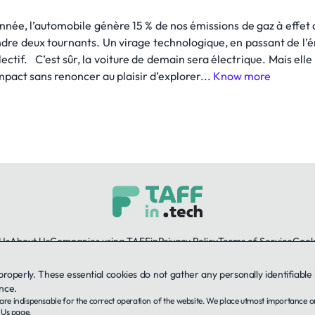
née, l’automobile génère 15 % de nos émissions de gaz à effet de 
ndre deux tournants. Un virage technologique, en passant de l’
llectif. C’est sûr, la voiture de demain sera électrique. Mais ell
mpact sans renoncer au plaisir d’explorer...
Know more
Us
About Us
Companies using TAFFin
Privacy Policy
Terms of Service
Cooki
 properly. These essential cookies do not gather any personally identifiab
LinkedIn
nce.
ey are indispensable for the correct operation of the website. We place utmost importance 
© 2026 TAFFin.Tech. All rights reserved.
 Us
page.