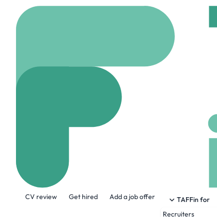
Home
Jobs
Jool
Business Opera
On site
Paris, Franc
Share this job:
CV review
Get hired
Add a job offer
TAFFin for
Recruiters