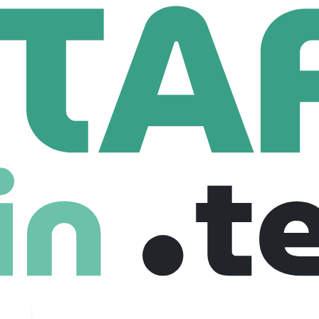
Business Operations Manager (stage)
tions Manager (stage)
e
Internship
04-11-2025