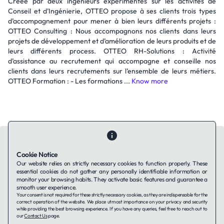
Créée par deux ingénieurs expérimentés sur les activités de
Conseil et d’Ingénierie, OTTEO propose à ses clients trois types
d’accompagnement pour mener à bien leurs différents projets :
OTTEO Consulting : Nous accompagnons nos clients dans leurs
projets de développement et d’amélioration de leurs produits et de
leurs différents process. OTTEO RH-Solutions : Activité
d’assistance au recrutement qui accompagne et conseille nos
clients dans leurs recrutements sur l’ensemble de leurs métiers.
OTTEO Formation : - Les formations ...
Know more
Cookie Notice
Our website relies on strictly necessary cookies to function properly. These
essential cookies do not gather any personally identifiable information or
Contact Us
About Us
Companies using TAFFin
Privacy Policy
monitor your browsing habits. They activate basic features and guarantee a
Terms of Service
Cookies Policy
smooth user experience.
Your consent is not required for these strictly necessary cookies, as they are indispensable for the
correct operation of the website. We place utmost importance on your privacy and security
while providing the best browsing experience. If you have any queries, feel free to reach out to
LinkedIn
our
Contact Us
page.