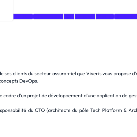
ocker
Jenkins
Architecture
git
angular
Spring
Spring Bo
e ses clients du secteur assurantiel que Viveris vous propose d
 concepts DevOps.
 le cadre d'un projet de développement d'une application de ge
responsabilité du CTO (architecte du pôle Tech Platform & Ar