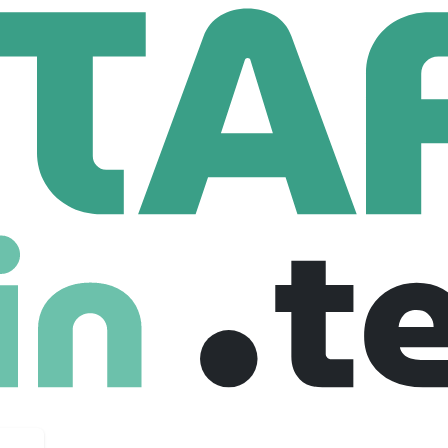
Tech Lead Java/Angular - Assurance F/H
a/Angular - Assurance F/H
e
Senior
Full Time
08-01-2026