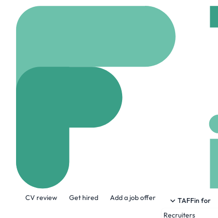
Home
Jobs
Viveris
Tech Lead Jav
Hybrid
Lyon, Franc
Share this job:
CV review
Get hired
Add a job offer
TAFFin for
Recruiters