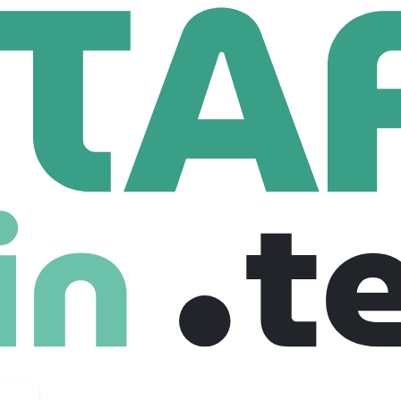
UPE LKS SA
Ingénieur.e D'affaires IT (H/F)
ffaires IT (H/F)
ce
€ 55,000 /year
Full Time
09-01-2026