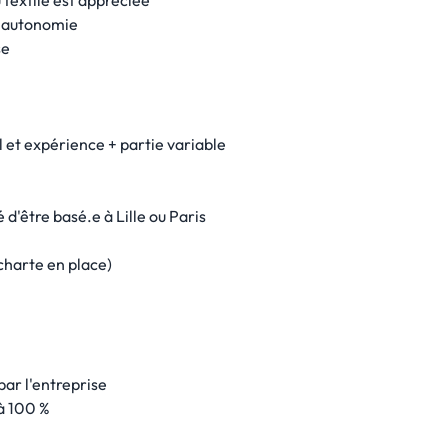
 textile est appréciée
et autonomie
se
 et expérience + partie variable
é d'être basé.e à Lille ou Paris
(charte en place)
par l'entreprise
à 100 %