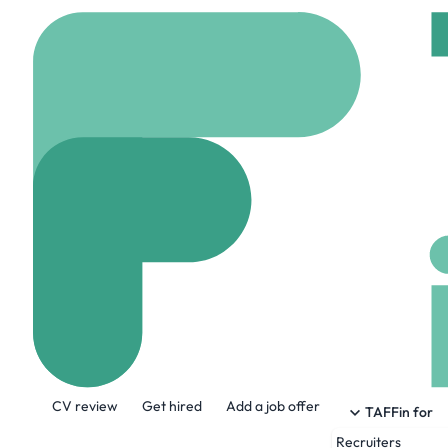
Home
Jobs
SEI GRO
Ingénieur.e D'a
Hybrid
Bidart, Fran
Share this job:
CV review
Get hired
Add a job offer
TAFFin for
Recruiters