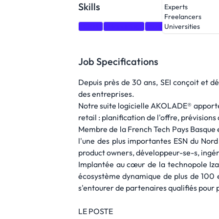
Skills
Experts
Freelancers
CRM
Marketing
business development
Universities
Job Specifications
Depuis près de 30 ans, SEI conçoit et 
des entreprises.
Notre suite logicielle AKOLADE® apporte
retail : planification de l'offre, prévisio
Membre de la French Tech Pays Basque et 
l'une des plus importantes ESN du Nord 
product owners, développeur-se-s, ingén
Implantée au cœur de la technopole Izar
écosystème dynamique de plus de 100 e
s'entourer de partenaires qualifiés pour 
LE POSTE