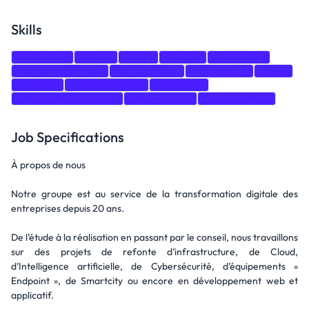
Skills
Leadership
GitHub
CI/CD
DevOps
Kubernetes
Azure Blob Storage
Azure DevOps
Architecture
Azure
Analytics
Active Directory
Terraform
Infrastructure as Code
Microservices
GitHub Actions
Job Specifications
À propos de nous
Notre groupe est au service de la transformation digitale des
entreprises depuis 20 ans.
De l’étude à la réalisation en passant par le conseil, nous travaillons
sur des projets de refonte d’infrastructure, de Cloud,
d’Intelligence artificielle, de Cybersécurité, d’équipements «
Endpoint », de Smartcity ou encore en développement web et
applicatif.