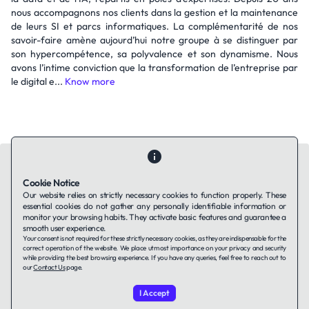
nous accompagnons nos clients dans la gestion et la maintenance
de leurs SI et parcs informatiques. La complémentarité de nos
savoir-faire amène aujourd’hui notre groupe à se distinguer par
son hypercompétence, sa polyvalence et son dynamisme. Nous
avons l’intime conviction que la transformation de l’entreprise par
le digital e...
Know more
Cookie Notice
Our website relies on strictly necessary cookies to function properly. These
essential cookies do not gather any personally identifiable information or
Contact Us
About Us
Companies using TAFFin
Privacy Policy
monitor your browsing habits. They activate basic features and guarantee a
Terms of Service
Cookies Policy
smooth user experience.
Your consent is not required for these strictly necessary cookies, as they are indispensable for the
correct operation of the website. We place utmost importance on your privacy and security
while providing the best browsing experience. If you have any queries, feel free to reach out to
LinkedIn
our
Contact Us
page.
I Accept
© 2026 TAFFin.Tech. All rights reserved.