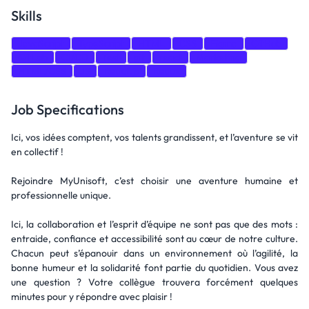
Skills
JavaScript
TypeScript
HTML
CSS
Figma
GitHub
GitLab
CI/CD
Test
git
react
Marketing
HTML/CSS
JS
React.js
Redux
Job Specifications
Ici, vos idées comptent, vos talents grandissent, et l’aventure se vit
en collectif !
Rejoindre MyUnisoft, c’est choisir une aventure humaine et
professionnelle unique.
Ici, la collaboration et l’esprit d’équipe ne sont pas que des mots :
entraide, confiance et accessibilité sont au cœur de notre culture.
Chacun peut s’épanouir dans un environnement où l’agilité, la
bonne humeur et la solidarité font partie du quotidien. Vous avez
une question ? Votre collègue trouvera forcément quelques
minutes pour y répondre avec plaisir !