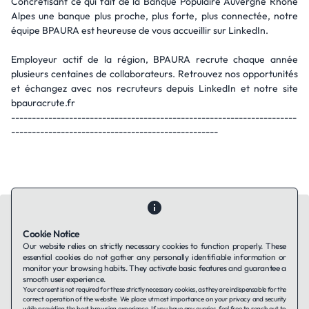
Concrétisant ce qui fait de la Banque Populaire Auvergne Rhône
Alpes une banque plus proche, plus forte, plus connectée, notre
équipe BPAURA est heureuse de vous accueillir sur LinkedIn.
Employeur actif de la région, BPAURA recrute chaque année
plusieurs centaines de collaborateurs. Retrouvez nos opportunités
et échangez avec nos recruteurs depuis LinkedIn et notre site
bpauracrute.fr
---------------------------------------------------------------------
--------------------------------------------------
Cookie Notice
Our website relies on strictly necessary cookies to function properly. These
essential cookies do not gather any personally identifiable information or
Contact Us
About Us
Companies using TAFFin
Privacy Policy
monitor your browsing habits. They activate basic features and guarantee a
Terms of Service
Cookies Policy
smooth user experience.
Your consent is not required for these strictly necessary cookies, as they are indispensable for the
correct operation of the website. We place utmost importance on your privacy and security
while providing the best browsing experience. If you have any queries, feel free to reach out to