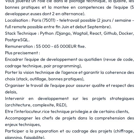
Vous jouerez un role cle dans le pilotage technique, la qualite, les
bonnes pratiques et la montee en competences de l'equipe (5
developpeur.euses dont 2 en alternance).
Localisation : Paris (75011) - teletravail possible (2 jours / semaine -
full remote possible entre fin Juin et debut Septembre).
Stack Technique : Python /Django, Wagtail, React, Github, Docker,
PostgreSQL.
Remuneration : 55 000 - 65 000EUR fixe.
Plus precisement :
Encadrer l'equipe de developpement au quotidien (revue de code,
cadrage technique, pair programming),
Porter la vision technique de l'agence et garantir la coherence des
choix (stack, outillage, bonnes pratiques),
Organiser le travail de l'equipe pour assurer qualite et respect des
delais,
Intervenir en developpement sur les projets strategiques
(architecture, complexite, R&D),
Etre l'interlocuteur.rice technique privilegie.e de certains clients,
Accompagner les chefs de projets dans la comprehension des
enjeux techniques,
Participer a la preparation et au cadrage des projets (chiffrage,
planning, faisabilite),