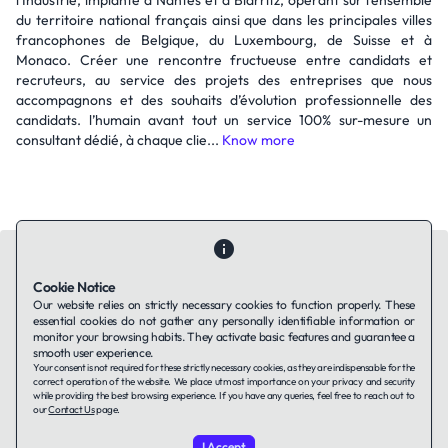
l’Industrie, implanté à Nantes et à Biarritz, opérant sur l’ensemble
du territoire national français ainsi que dans les principales villes
francophones de Belgique, du Luxembourg, de Suisse et à
Monaco. Créer une rencontre fructueuse entre candidats et
recruteurs, au service des projets des entreprises que nous
accompagnons et des souhaits d’évolution professionnelle des
candidats. l’humain avant tout un service 100% sur-mesure un
consultant dédié, à chaque clie...
Know more
Cookie Notice
Our website relies on strictly necessary cookies to function properly. These
essential cookies do not gather any personally identifiable information or
Contact Us
About Us
Companies using TAFFin
Privacy Policy
monitor your browsing habits. They activate basic features and guarantee a
Terms of Service
Cookies Policy
smooth user experience.
Your consent is not required for these strictly necessary cookies, as they are indispensable for the
correct operation of the website. We place utmost importance on your privacy and security
while providing the best browsing experience. If you have any queries, feel free to reach out to
LinkedIn
our
Contact Us
page.
I Accept