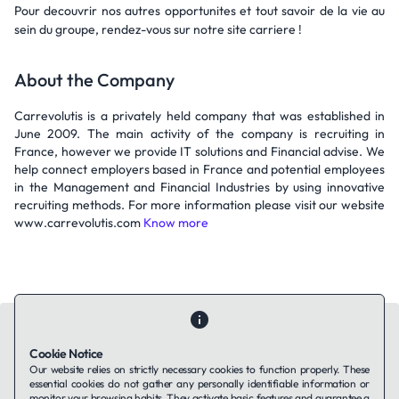
Pour decouvrir nos autres opportunites et tout savoir de la vie au
sein du groupe, rendez-vous sur notre site carriere !
About the Company
Carrevolutis is a privately held company that was established in
June 2009. The main activity of the company is recruiting in
France, however we provide IT solutions and Financial advise. We
help connect employers based in France and potential employees
in the Management and Financial Industries by using innovative
recruiting methods. For more information please visit our website
www.carrevolutis.com
Know more
Cookie Notice
Our website relies on strictly necessary cookies to function properly. These
essential cookies do not gather any personally identifiable information or
Contact Us
About Us
Companies using TAFFin
Privacy Policy
monitor your browsing habits. They activate basic features and guarantee a