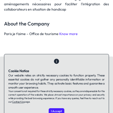
aménagements nécessaires pour faciliter l’intégration des
collaborateurs en situation de handicap
About the Company
Paris je t'aime – Office de tourisme
Know more
Cookie Notice
Our website relies on strictly necessary cookies to function properly. These
essential cookies do not gather any personally identifiable information or
Contact Us
About Us
Companies using TAFFin
Privacy Policy
monitor your browsing habits. They activate basic features and guarantee a
Terms of Service
Cookies Policy
smooth user experience.
Your consent is not required for these strictly necessary cookies, as they are indispensable for the
correct operation of the website. We place utmost importance on your privacy and security
while providing the best browsing experience. If you have any queries, feel free to reach out to
LinkedIn
our
Contact Us
page.
I Accept
© 2026 TAFFin.Tech. All rights reserved.