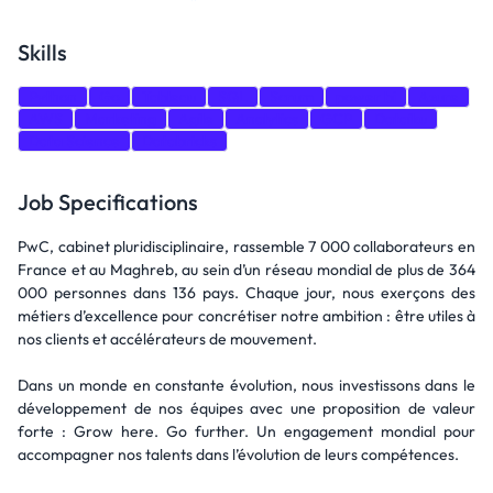
Skills
Python
Go
Tableau
SQL
Scrum
power bi
Azure
AWS
Marketing
Agile
Analytics
GCP
Dataiku
Data Science
Databricks
Job Specifications
PwC, cabinet pluridisciplinaire, rassemble 7 000 collaborateurs en
France et au Maghreb, au sein d’un réseau mondial de plus de 364
000 personnes dans 136 pays. Chaque jour, nous exerçons des
métiers d’excellence pour concrétiser notre ambition : être utiles à
nos clients et accélérateurs de mouvement.
Dans un monde en constante évolution, nous investissons dans le
développement de nos équipes avec une proposition de valeur
forte : Grow here. Go further. Un engagement mondial pour
accompagner nos talents dans l’évolution de leurs compétences.